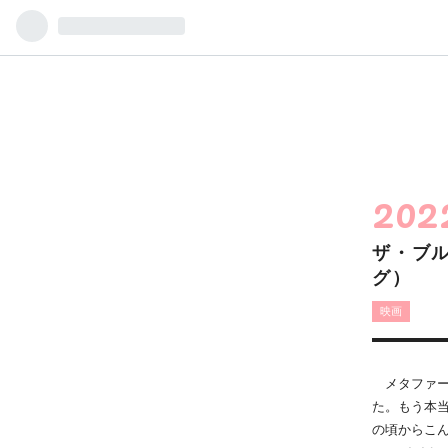
202
ザ・ブ
グ）
映画
メタファー
た。もう本
の頃からこ