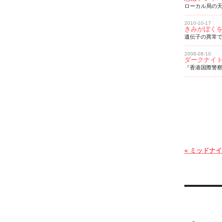
ローカル局の
2010-10-17
きみがぼく
遺伝子の異常
2008-08-10
ダークナイ
『香港国際警察
«
ミッドナイ