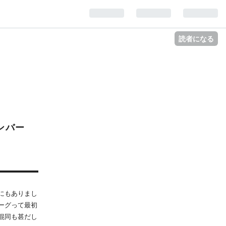
読者になる
ンバー
にもありまし
ーグって最初
混同も甚だし