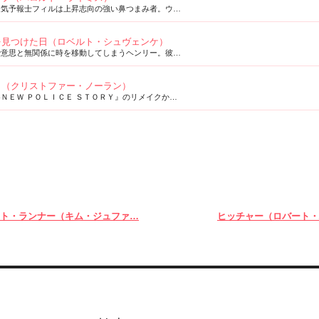
天気予報士フィルは上昇志向の強い鼻つまみ者。ウ…
を見つけた日（ロベルト・シュヴェンケ）
で意思と無関係に時を移動してしまうヘンリー。彼…
ト（クリストファー・ノーラン）
ＮＥＷ ＰＯＬＩＣＥ ＳＴＯＲＹ』のリメイクか…
ト・ランナー（キム・ジュファ…
ヒッチャー（ロバート