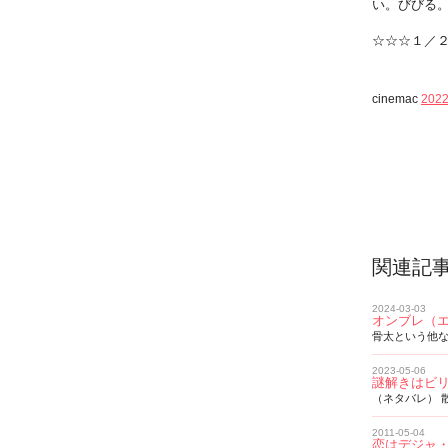
い。びびる
☆☆☆１／
cinemac
2022
関連記
2024-03-03
オンブレ（
骨太という他
2023-05-06
謎解きはビ
（ネタバレ） 
2011-05-04
恋はデジャ