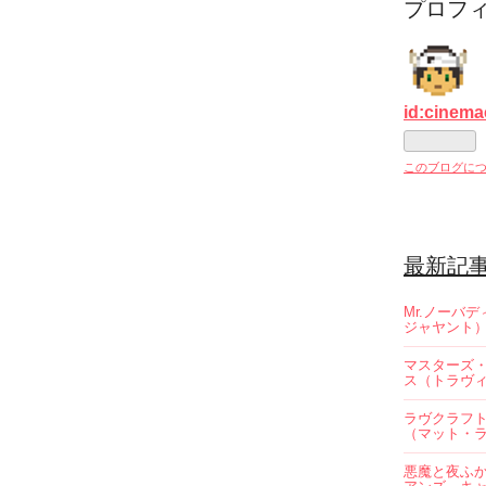
プロフ
id:cinema
このブログに
最新記
Mr.ノーバ
ジャヤント
マスターズ
ス（トラヴ
ラヴクラフ
（マット・
悪魔と夜ふ