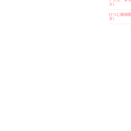
アンズ、キ
ズ）
ひつじ探偵
ダ）