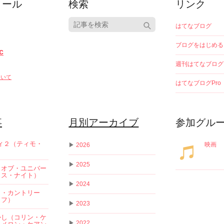
ィール
検索
リンク
はてなブログ
ブログをはじめる
c
週刊はてなブログ
ついて
はてなブログPro
事
月別アーカイブ
参加グル
ディ２（ティモ・
映画
▶
2026
）
▶
2025
・オブ・ユニバー
ィス・ナイト）
▶
2024
ト・カントリー
ラフ）
▶
2023
かし（コリン・ケ
▶
2022