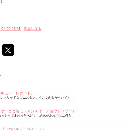
。）
２
-04-22 23:51
読者になる
事
エルモア・レナード）
ないソリッドなウエスタン。すごく面白かったです…
リヤニとともに（アジェイ・チョウドゥリー）
散々もってまわったあげく、結末があれでは…何も…
・ブ（ハロルド・ライミス）